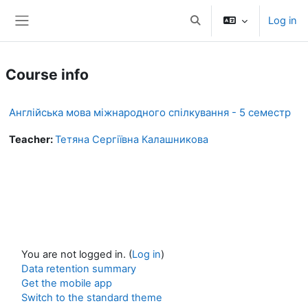
Skip to main content
Log in
Toggle search input
Side panel
Course info
Англійська мова міжнародного спілкування - 5 семестр
Teacher:
Тетяна Сергіївна Калашникова
You are not logged in. (
Log in
)
Data retention summary
Get the mobile app
Switch to the standard theme