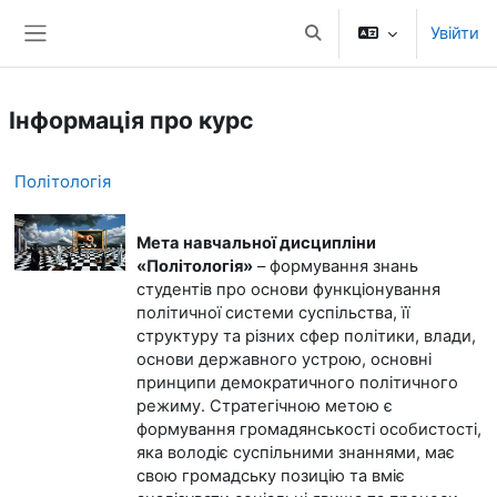
Перейти до головного вмісту
Увійти
Переключити введення
Бокова панель
Інформація про курс
Політологія
Мета навчальної дисципліни
«Політологія»
– формування знань
студентів про основи функціонування
політичної системи суспільства, її
структуру та різних сфер політики, влади,
основи державного устрою, основні
принципи демократичного політичного
режиму. Стратегічною метою є
формування громадянськості особистості,
яка володіє суспільними знаннями, має
свою громадську позицію та вміє